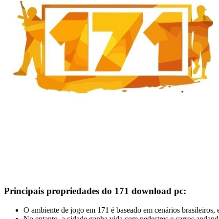
Principais propriedades do 171 download pc:
O ambiente de jogo em 171 é baseado em cenários brasileiros, e
No entanto, a cidade ganha vida com pedestres e carros andand