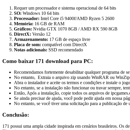
Requer um processador e sistema operacional de 64 bits
SO:
Windows 10 64 bits
Processador:
Intel Core i5 9400f/AMD Ryzen 5 2600
Memória:
16 GB de RAM
Gráficos:
Nvidia GTX 1070 8GB / AMD RX 590 8GB
DirectX:
Versão 12
Armazenamento:
17 GB de espaço livre
Placa de som:
compatível com DirectX
Notas adicionais:
SSD recomendado
Como baixar 171 download para PC:
Recomendamos fortemente desabilitar qualquer programa de segur
No entanto, Extraia o arquivo zip usando WinRAR ou WinZi
Abra o instalador e aceite os termos e condições e instale o jogo
No entanto, se a instalação não funcionar ou travar sempre, t
Então, Após a instalação, copie todos os arquivos de ipcgames.c
Se ainda precisar de ajuda, você pode pedir ajuda em nossa pá
No entanto, se você tiver uma solicitação para a publicação de u
Conclusão:
171 possui uma ampla cidade inspirada em cenários brasileiros. Os d