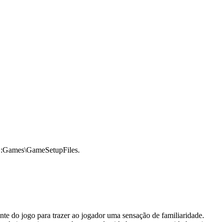
o D:Games\GameSetupFiles.
te do jogo para trazer ao jogador uma sensação de familiaridade.