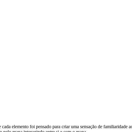
 cada elemento foi pensado para criar uma sensação de familiaridade a
o pelo mapa interagindo entre si e com o mapa.