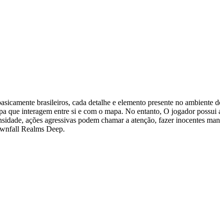
sicamente brasileiros, cada detalhe e elemento presente no ambiente do
pa que interagem entre si e com o mapa. No entanto, O jogador possui 
idade, ações agressivas podem chamar a atenção, fazer inocentes mant
ownfall Realms Deep.