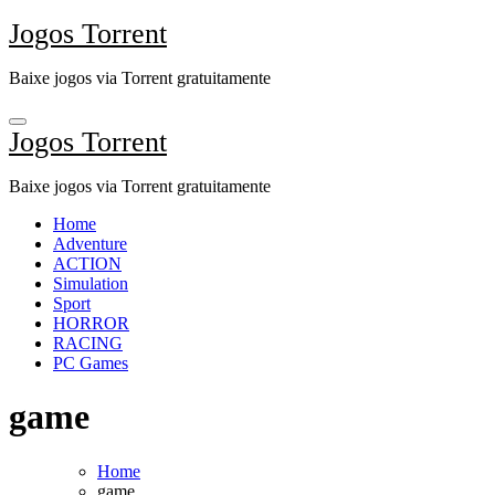
Skip
Jogos Torrent
to
content
Baixe jogos via Torrent gratuitamente
Jogos Torrent
Baixe jogos via Torrent gratuitamente
Home
Adventure
ACTION
Simulation
Sport
HORROR
RACING
PC Games
game
Home
game