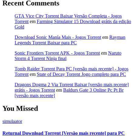
Recent Comments
GTA Vice City Torrent Baixar Versão Completa - Jogos
Torrent
em
Farming Simulator 15 Download grátis da edição
Gold
Download Sonic Manía Mais - Jogos Torrent
em
Rayman
Legends Torrent Baixar para PC
Sonic Frontiers Torrent APK - Jogos Torrent
em
Naruto
Storm 4 Torrent Ninja final
Tomb Raider Torrent Para PC [versão mais recente] - Jogos
Torrent
em
State of Decay Torrent Jogo completo para PC
Dragons Dogma 2 Via Torrent Baixar [versão mais recente]
grátis - Jogos Torrent
em
Baldurs Gate 3 Online Pc Pt Br
[versão mais recente]
You Missed
simulaator
Returnal Download Torrent [Versão mais recente] para PC