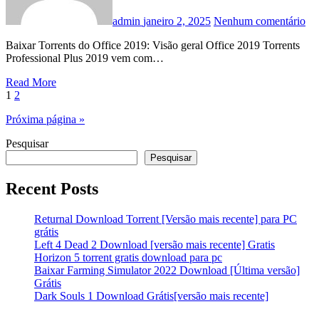
admin
janeiro 2, 2025
Nenhum comentário
Baixar Torrents do Office 2019: Visão geral Office 2019 Torrents
Professional Plus 2019 vem com…
Read More
Paginação
1
2
de
Próxima página »
posts
Pesquisar
Pesquisar
Recent Posts
Returnal Download Torrent [Versão mais recente] para PC
grátis
Left 4 Dead 2 Download [versão mais recente] Gratis
Horizon 5 torrent gratis download para pc
Baixar Farming Simulator 2022 Download [Última versão]
Grátis
Dark Souls 1 Download Grátis[versão mais recente]