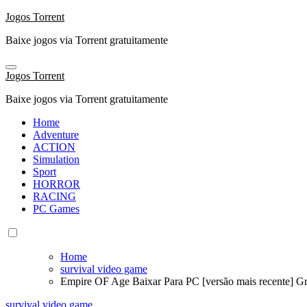
Skip
Jogos Torrent
to
Baixe jogos via Torrent gratuitamente
content
Jogos Torrent
Baixe jogos via Torrent gratuitamente
Home
Adventure
ACTION
Simulation
Sport
HORROR
RACING
PC Games
Home
survival video game
Empire OF Age Baixar Para PC [versão mais recente] Gr
survival video game