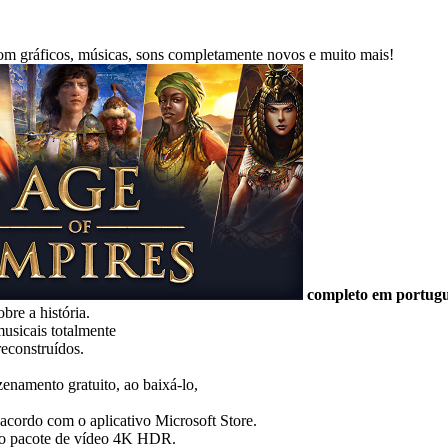
a com gráficos, músicas, sons completamente novos e muito mais!
completo em portug
bre a história.
usicais totalmente
reconstruídos.
enamento gratuito, ao baixá-lo,
cordo com o aplicativo Microsoft Store.
i o pacote de vídeo 4K HDR.