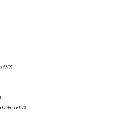
om AVX.
s
 GeForce 970