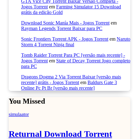
GTA Vice City Torrent Baixar Versão Completa -
Jogos Torrent
em
Farming Simulator 15 Download
grátis da edição Gold
Download Sonic Manía Mais - Jogos Torrent
em
Rayman Legends Torrent Baixar para PC
Sonic Frontiers Torrent APK - Jogos Torrent
em
Naruto
Storm 4 Torrent Ninja final
Tomb Raider Torrent Para PC [versão mais recente] -
Jogos Torrent
em
State of Decay Torrent Jogo completo
para PC
Dragons Dogma 2 Via Torrent Baixar [versão mais
recente] grátis - Jogos Torrent
em
Baldurs Gate 3
Online Pc Pt Br [versão mais recente]
You Missed
simulaator
Returnal Download Torrent