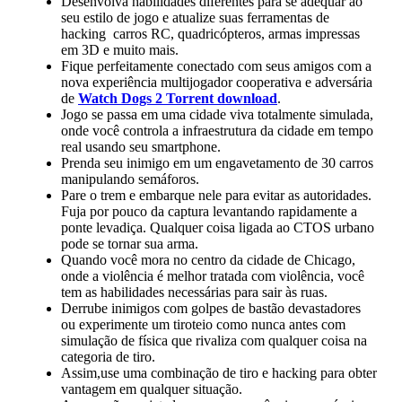
Desenvolva habilidades diferentes para se adequar ao
seu estilo de jogo e atualize suas ferramentas de
hacking carros RC, quadricópteros, armas impressas
em 3D e muito mais.
Fique perfeitamente conectado com seus amigos com a
nova experiência multijogador cooperativa e adversária
de
Watch Dogs 2 Torrent download
.
Jogo se passa em uma cidade viva totalmente simulada,
onde você controla a infraestrutura da cidade em tempo
real usando seu smartphone.
Prenda seu inimigo em um engavetamento de 30 carros
manipulando semáforos.
Pare o trem e embarque nele para evitar as autoridades.
Fuja por pouco da captura levantando rapidamente a
ponte levadiça. Qualquer coisa ligada ao CTOS urbano
pode se tornar sua arma.
Quando você mora no centro da cidade de Chicago,
onde a violência é melhor tratada com violência, você
tem as habilidades necessárias para sair às ruas.
Derrube inimigos com golpes de bastão devastadores
ou experimente um tiroteio como nunca antes com
simulação de física que rivaliza com qualquer coisa na
categoria de tiro.
Assim,use uma combinação de tiro e hacking para obter
vantagem em qualquer situação.