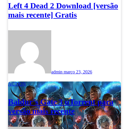
Left 4 Dead 2 Download [versão
mais recente] Gratis
admin
março 23, 2026
ACTION
Baldur’s Gate 3 uTorrent para
versão mais recente