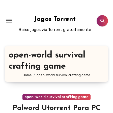
Skip
to
content
Jogos Torrent
Baixe jogos via Torrent gratuitamente
open-world survival
crafting game
Home
open-world survival crafting game
open-world survival crafting game
Palword Utorrent Para PC