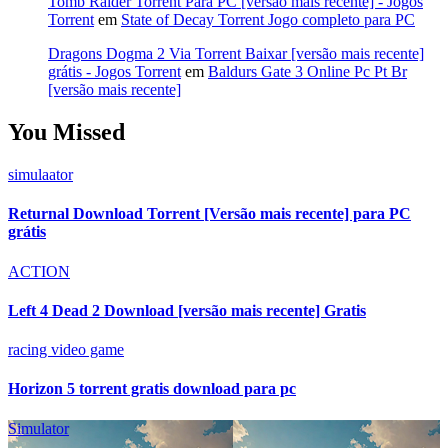
Tomb Raider Torrent Para PC [versão mais recente] - Jogos
Torrent
em
State of Decay Torrent Jogo completo para PC
Dragons Dogma 2 Via Torrent Baixar [versão mais recente]
grátis - Jogos Torrent
em
Baldurs Gate 3 Online Pc Pt Br
[versão mais recente]
You Missed
simulaator
Returnal Download Torrent [Versão mais recente] para PC
grátis
ACTION
Left 4 Dead 2 Download [versão mais recente] Gratis
racing video game
Horizon 5 torrent gratis download para pc
Simulator