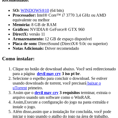
Recomendado:
SO:
WINDOWS®10
(64 bits)
Processador:
Intel® Core™ i7 3770 3,4 GHz ou AMD
equivalente ou melhor
Memória:
8 GB de RAM
Gráficos:
NVIDIA® GeForce® GTX 960
DirectX:
versão 11
Armazenamento:
12 GB de espaço disponível
Placa de som:
DirectSound (DirectX® 9.0c ou superior)
Notas Adicionais:
Driver recomendado
Como instalar:
Clique no botão de download abaixo. Você será redirecionado
para a página
devil may cry
3 iso pt br
.
Selecione o espelho para concluir o download. Se estiver
usando downloads de torrent, você precisará
baixar o
uTorrent
primeiro.
Assim que o
devil may cry
3 requisitos
terminar, extraia o
arquivo usando um software como o WinRAR.
Assim,Execute a configuração do jogo na pasta extraída e
instale o jogo.
Além disso,assim que a instalação for concluída, você pode
iniciar o jogo usando o atalho do jogo na área de trabalho.