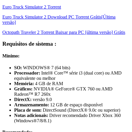
Euro Truck Simulator 2 Torrent
Euro Truck Simulator 2 Download PC Torrent Grátis[Última
versão]
Octopath Traveler 2 Torrent Baixar para PC [última versão] Grátis
Requisitos de sistema :
Mínimo:
SO:
WINDOWS® 7 (64 bits)
Processador:
Intel® Core™ série i3 (dual core) ou AMD
equivalente ou melhor
Memória:
4 GB de RAM
Gráficos:
NVIDIA® GeForce® GTX 760 ou AMD
Radeon™ R7 260x
DirectX:
versão 9.0
Armazenamento:
12 GB de espaço disponível
Placa de som:
DirectSound (DirectX® 9.0c ou superior)
Notas adicionais:
Driver recomendado Driver Xbox 360
(Windows®7/8/8.1)