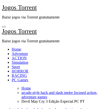
Skip
Jogos Torrent
to
content
Baixe jogos via Torrent gratuitamente
Jogos Torrent
Baixe jogos via Torrent gratuitamente
Home
Adventure
ACTION
Simulation
Sport
HORROR
RACING
PC Games
Home
arcade-style hack and slash melee focused action-
adventure games
Devil May Cry 3 Edição Especial PC PT