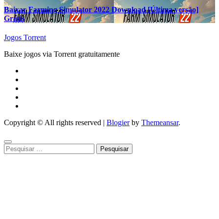
Baixar Farming Simulator 2022 Download [Última versão]
Grátis
Jogos Torrent
Baixe jogos via Torrent gratuitamente
Copyright © All rights reserved
|
Blogier
by
Themeansar
.
Pesquisar
por: