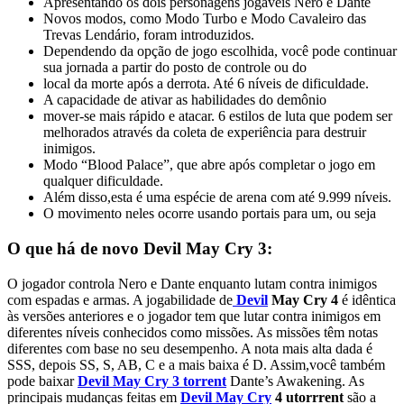
Apresentando os dois personagens jogáveis Nero e Dante
Novos modos, como Modo Turbo e Modo Cavaleiro das
Trevas Lendário, foram introduzidos.
Dependendo da opção de jogo escolhida, você pode continuar
sua jornada a partir do posto de controle ou do
local da morte após a derrota. Até 6 níveis de dificuldade.
A capacidade de ativar as habilidades do demônio
mover-se mais rápido e atacar. 6 estilos de luta que podem ser
melhorados através da coleta de experiência para destruir
inimigos.
Modo “Blood Palace”, que abre após completar o jogo em
qualquer dificuldade.
Além disso,esta é uma espécie de arena com até 9.999 níveis.
O movimento neles ocorre usando portais para um, ou seja
O que há de novo Devil May Cry 3:
O jogador controla Nero e Dante enquanto lutam contra inimigos
com espadas e armas. A jogabilidade de
Devil
May Cry 4
é idêntica
às versões anteriores e o jogador tem que lutar contra inimigos em
diferentes níveis conhecidos como missões. As missões têm notas
diferentes com base no seu desempenho. A nota mais alta dada é
SSS, depois SS, S, AB, C e a mais baixa é D. Assim,você também
pode baixar
Devil May Cry 3 torrent
Dante’s Awakening. As
principais mudanças feitas em
Devil May Cry
4 utorrrent
são a