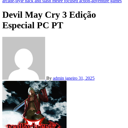
arcade-style hack and slash melee focused action-adventure games
Devil May Cry 3 Edição
Especial PC PT
By
admin
janeiro 31, 2025