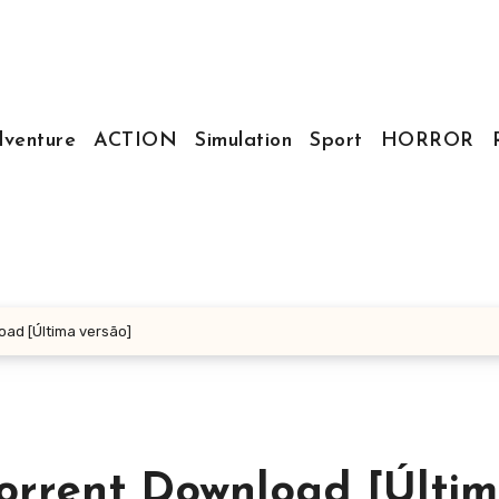
venture
ACTION
Simulation
Sport
HORROR
oad [Última versão]
orrent Download [Últi