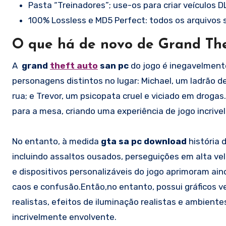
Pasta “Treinadores”; use-os para criar veículos D
100% Lossless e MD5 Perfect: todos os arquivos s
O que há de novo de Grand The
A
grand
theft auto
san pc
do jogo é inegavelment
personagens distintos no lugar: Michael, um ladrão d
rua; e Trevor, um psicopata cruel e viciado em drog
para a mesa, criando uma experiência de jogo incrive
No entanto, à medida
gta sa pc download
história 
incluindo assaltos ousados, perseguições em alta vel
e dispositivos personalizáveis do jogo aprimoram aind
caos e confusão.Então,no entanto, possui gráficos
realistas, efeitos de iluminação realistas e ambien
incrivelmente envolvente.