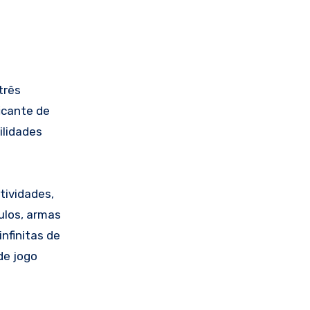
três
icante de
ilidades
tividades,
ulos, armas
nfinitas de
de jogo