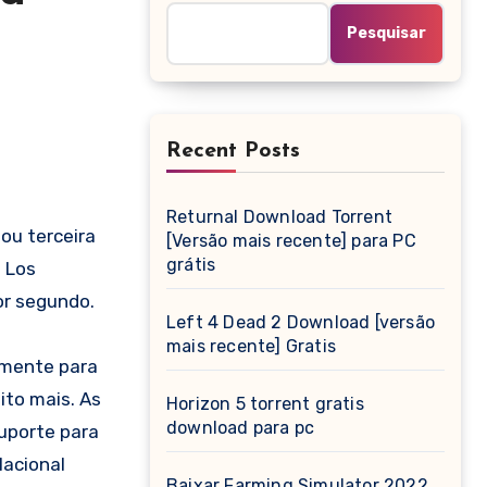
Pesquisar
Recent Posts
Returnal Download Torrent
ou terceira
[Versão mais recente] para PC
grátis
 Los
or segundo.
Left 4 Dead 2 Download [versão
mais recente] Gratis
amente para
ito mais. As
Horizon 5 torrent gratis
download para pc
uporte para
lacional
Baixar Farming Simulator 2022