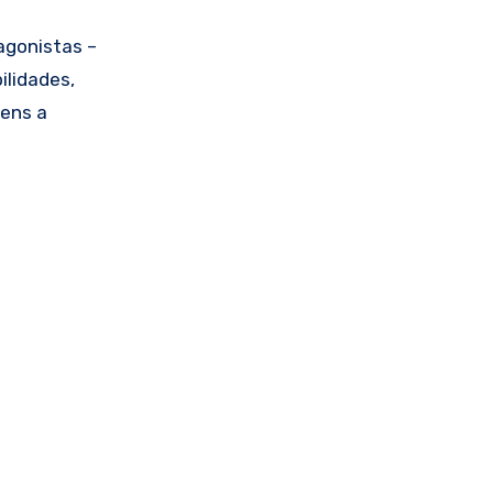
agonistas –
ilidades,
gens a
o