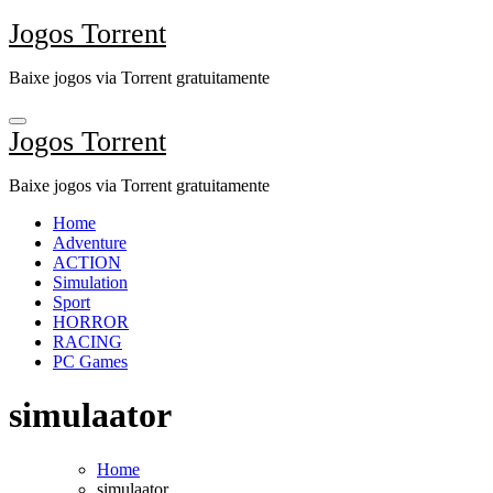
Skip
Jogos Torrent
to
content
Baixe jogos via Torrent gratuitamente
Jogos Torrent
Baixe jogos via Torrent gratuitamente
Home
Adventure
ACTION
Simulation
Sport
HORROR
RACING
PC Games
simulaator
Home
simulaator