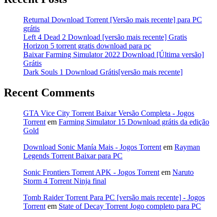
Returnal Download Torrent [Versão mais recente] para PC
grátis
Left 4 Dead 2 Download [versão mais recente] Gratis
Horizon 5 torrent gratis download para pc
Baixar Farming Simulator 2022 Download [Última versão]
Grátis
Dark Souls 1 Download Grátis[versão mais recente]
Recent Comments
GTA Vice City Torrent Baixar Versão Completa - Jogos
Torrent
em
Farming Simulator 15 Download grátis da edição
Gold
Download Sonic Manía Mais - Jogos Torrent
em
Rayman
Legends Torrent Baixar para PC
Sonic Frontiers Torrent APK - Jogos Torrent
em
Naruto
Storm 4 Torrent Ninja final
Tomb Raider Torrent Para PC [versão mais recente] - Jogos
Torrent
em
State of Decay Torrent Jogo completo para PC