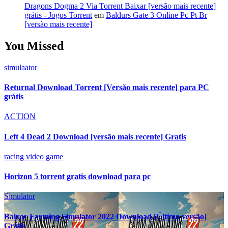
Dragons Dogma 2 Via Torrent Baixar [versão mais recente]
grátis - Jogos Torrent
em
Baldurs Gate 3 Online Pc Pt Br
[versão mais recente]
You Missed
simulaator
Returnal Download Torrent [Versão mais recente] para PC
grátis
ACTION
Left 4 Dead 2 Download [versão mais recente] Gratis
racing video game
Horizon 5 torrent gratis download para pc
Simulator
Baixar Farming Simulator 2022 Download [Última versão]
Grátis