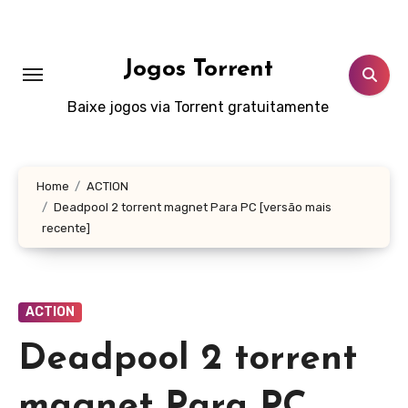
Skip
to
content
Jogos Torrent
Baixe jogos via Torrent gratuitamente
Home
ACTION
Deadpool 2 torrent magnet Para PC [versão mais
recente]
ACTION
Deadpool 2 torrent
magnet Para PC