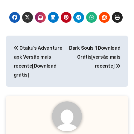
Navegação
Otaku’s Adventure
Dark Souls 1 Download
de
apk Versão mais
Grátis[versão mais
Post
recente[Download
recente]
grátis]