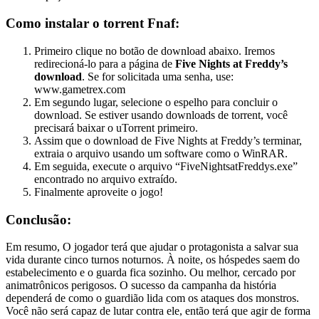
Como instalar o torrent Fnaf:
Primeiro clique no botão de download abaixo. Iremos
redirecioná-lo para a página de
Five Nights at Freddy’s
download
. Se for solicitada uma senha, use:
www.gametrex.com
Em segundo lugar, selecione o espelho para concluir o
download. Se estiver usando downloads de torrent, você
precisará baixar o uTorrent primeiro.
Assim que o download de Five Nights at Freddy’s terminar,
extraia o arquivo usando um software como o WinRAR.
Em seguida, execute o arquivo “FiveNightsatFreddys.exe”
encontrado no arquivo extraído.
Finalmente aproveite o jogo!
Conclusão:
Em resumo, O jogador terá que ajudar o protagonista a salvar sua
vida durante cinco turnos noturnos. À noite, os hóspedes saem do
estabelecimento e o guarda fica sozinho. Ou melhor, cercado por
animatrônicos perigosos. O sucesso da campanha da história
dependerá de como o guardião lida com os ataques dos monstros.
Você não será capaz de lutar contra ele, então terá que agir de forma