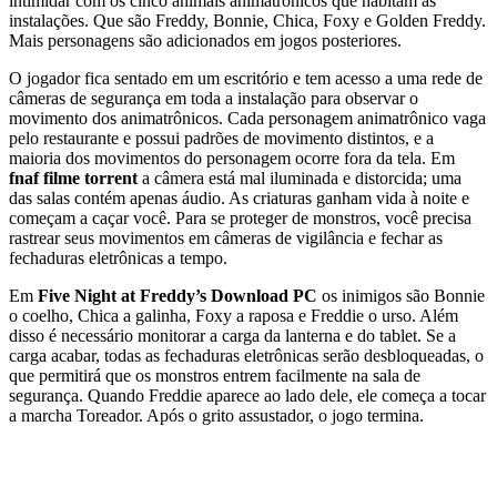
intimidar com os cinco animais animatrônicos que habitam as
instalações. Que são Freddy, Bonnie, Chica, Foxy e Golden Freddy.
Mais personagens são adicionados em jogos posteriores.
O jogador fica sentado em um escritório e tem acesso a uma rede de
câmeras de segurança em toda a instalação para observar o
movimento dos animatrônicos. Cada personagem animatrônico vaga
pelo restaurante e possui padrões de movimento distintos, e a
maioria dos movimentos do personagem ocorre fora da tela. Em
fnaf filme torrent
a câmera está mal iluminada e distorcida; uma
das salas contém apenas áudio. As criaturas ganham vida à noite e
começam a caçar você. Para se proteger de monstros, você precisa
rastrear seus movimentos em câmeras de vigilância e fechar as
fechaduras eletrônicas a tempo.
Em
Five Night at Freddy’s Download PC
os inimigos são Bonnie
o coelho, Chica a galinha, Foxy a raposa e Freddie o urso. Além
disso é necessário monitorar a carga da lanterna e do tablet. Se a
carga acabar, todas as fechaduras eletrônicas serão desbloqueadas, o
que permitirá que os monstros entrem facilmente na sala de
segurança. Quando Freddie aparece ao lado dele, ele começa a tocar
a marcha Toreador. Após o grito assustador, o jogo termina.