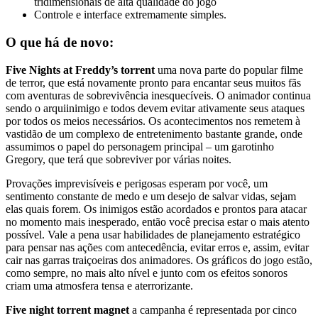
tridimensionais de alta qualidade do jogo
Controle e interface extremamente simples.
O que há de novo:
Five Nights at Freddy’s torrent
uma nova parte do popular filme
de terror, que está novamente pronto para encantar seus muitos fãs
com aventuras de sobrevivência inesquecíveis. O animador continua
sendo o arquiinimigo e todos devem evitar ativamente seus ataques
por todos os meios necessários. Os acontecimentos nos remetem à
vastidão de um complexo de entretenimento bastante grande, onde
assumimos o papel do personagem principal – um garotinho
Gregory, que terá que sobreviver por várias noites.
Provações imprevisíveis e perigosas esperam por você, um
sentimento constante de medo e um desejo de salvar vidas, sejam
elas quais forem. Os inimigos estão acordados e prontos para atacar
no momento mais inesperado, então você precisa estar o mais atento
possível. Vale a pena usar habilidades de planejamento estratégico
para pensar nas ações com antecedência, evitar erros e, assim, evitar
cair nas garras traiçoeiras dos animadores. Os gráficos do jogo estão,
como sempre, no mais alto nível e junto com os efeitos sonoros
criam uma atmosfera tensa e aterrorizante.
Five night torrent magnet
a campanha é representada por cinco