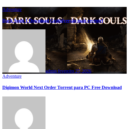
Adventure
Dark Souls 1 Download Grátis[versão mais recente]
admin
fevereiro 25, 2026
Adventure
Digimon World Next Order Torrent para PC Free Download