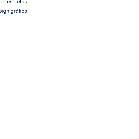
 de estrelas
ign gráfico