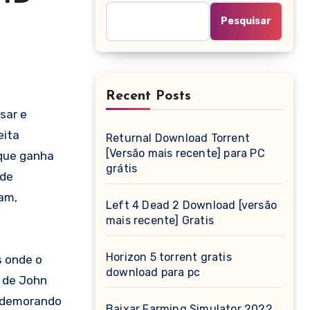
Pesquisar
Recent Posts
sar e
eita
Returnal Download Torrent
[Versão mais recente] para PC
 que ganha
grátis
 de
zam,
Left 4 Dead 2 Download [versão
mais recente] Gratis
Horizon 5 torrent gratis
s onde o
download para pc
s de John
s demorando
Baixar Farming Simulator 2022