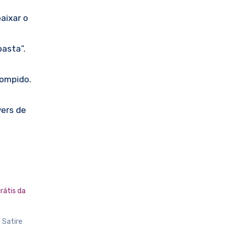
aixar o
pasta”.
rompido.
vers de
rátis da
 Satire