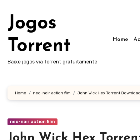
Skip
to
Jogos
content
Home
Ad
Torrent
Baixe jogos via Torrent gratuitamente
Home
neo-noir action film
John Wick Hex Torrent Downloa
neo-noir action film
John Wick Hex Torre