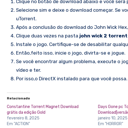
Clique no botão de download abaixo e você será p
Selecione sim e deixe o download começar. Se você
uTorrent.
Após a conclusão do download do John Wick Hex, c
Clique duas vezes na pasta
john wick 2 torren
Instale o jogo. Certifique-se de desabilitar qual
Então,feito isso, inicie o jogo, divirta-se e jogue.
Se você encontrar algum problema, execute o jog
vídeo e ter.
Por isso,o DirectX instalado para que você possa.
Relacionado
Constantine Torrent Magnet Download
Days Gone pc To
grátis da edição Gold
Download[versã
fevereiro 8, 2025
janeiro 10, 2025
Em "ACTION"
Em "HORROR"