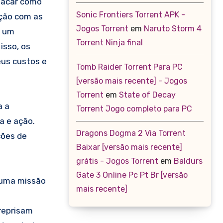
atacar como
Sonic Frontiers Torrent APK -
ação com as
Jogos Torrent
em
Naruto Storm 4
o um
Torrent Ninja final
isso, os
eus custos e
Tomb Raider Torrent Para PC
[versão mais recente] - Jogos
Torrent
em
State of Decay
a a
Torrent Jogo completo para PC
a e ação.
Dragons Dogma 2 Via Torrent
ções de
Baixar [versão mais recente]
grátis - Jogos Torrent
em
Baldurs
Gate 3 Online Pc Pt Br [versão
 uma missão
mais recente]
 reprisam