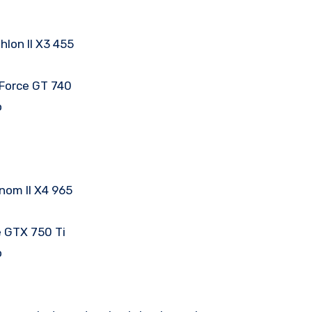
hlon II X3 455
eForce GT 740
o
nom II X4 965
e GTX 750 Ti
o