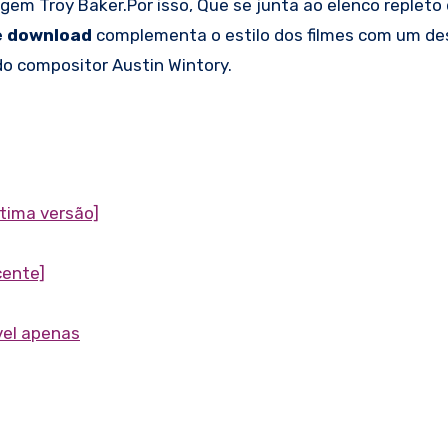
agem Troy Baker.Por isso, Que se junta ao elenco repleto
e download
complementa o estilo dos filmes com um des
do compositor Austin Wintory.
ltima versão]
cente]
vel apenas