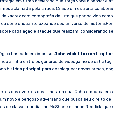
ratégia em ritmo acelerado que força você a pensar e 
filmes aclamada pela crítica. Criado em estreita colabor
go de xadrez com coreografia de luta que ganha vida com
 da série enquanto expande seu universo de história.Por 
sobre cada ação e ataque que realizam, considerando s
égico baseado em impulso.
John wick 1 torrent
captur
nde a linha entre os gêneros de videogame de estratégi
o história principal para desbloquear novas armas, op
antes dos eventos dos filmes, na qual John embarca em
um novo e perigoso adversário que busca seu direito de
res de classe mundial Ian McShane e Lance Reddick, que