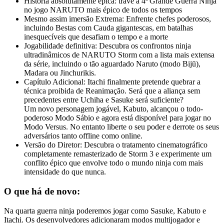
História absolutamente épica: trave a 4ª Grande Guerra Ninja
no jogo NARUTO mais épico de todos os tempos
Mesmo assim imersão Extrema: Enfrente chefes poderosos,
incluindo Bestas com Cauda gigantescas, em batalhas
inesquecíveis que desafiam o tempo e a morte
Jogabilidade definitiva: Descubra os confrontos ninja
ultradinâmicos de NARUTO Storm com a lista mais extensa
da série, incluindo o tão aguardado Naruto (modo Bijū),
Madara ou Jinchurikis.
Capítulo Adicional: Itachi finalmente pretende quebrar a
técnica proibida de Reanimação. Será que a aliança sem
precedentes entre Uchiha e Sasuke será suficiente?
Um novo personagem jogável, Kabuto, alcançou o todo-
poderoso Modo Sábio e agora está disponível para jogar no
Modo Versus. No entanto liberte o seu poder e derrote os seus
adversários tanto offline como online.
Versão do Diretor: Descubra o tratamento cinematográfico
completamente remasterizado de Storm 3 e experimente um
conflito épico que envolve todo o mundo ninja com mais
intensidade do que nunca.
O que há de novo:
Na quarta guerra ninja poderemos jogar como Sasuke, Kabuto e
Itachi. Os desenvolvedores adicionaram modos multijogador e