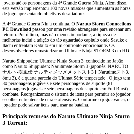
jovens até os personagens da 4ª Grande Guerra Ninja. Além disso,
esta versão implementou 100 novas missões que aumentam as horas
de jogo apresentando objetivos desafiadores.
A 4ª Grande Guerra Ninja continua. O
Naruto Storm Connections
PC Download
passou por uma revisão abrangente para encenar um
retorno. Por último, mas não menos importante, a riqueza de
melhorias inclui a adição do tão aguardado capítulo onde Sasuke e
Itachi enfrentam Kabuto em um confronto emocionante. Os
desenvolvedores remasterizaram Ultimate Ninja STORM 3 em HD.
Naruto Shippuden: Ultimate Ninja Storm 3, conhecido no Japão
como Naruto Shippūden: Narutimate Storm 3 (japonês: NARUTO-
ナルト-疾風伝 ナルティメッメメットスト3トNarutimeスト3.
ōmu 3), é a quarta parcela do Ultimat Série tempestade . O jogo tem
80 personagens jogáveis ​​e sete personagens de suporte (81
personagens jogáveis ​​e sete personagens de suporte em Full Burst).
combate. Reorganizamos o sistema de itens para permitir ao jogador
escolher entre itens de cura e ofensivos. Conforme o jogo avança, o
jogador pode salvar itens para usar na batalha.
Principais recursos do Naruto Ultimate Ninja Storm
3 Torrent: