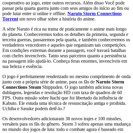
cooperativo ao jogo, entre outros recursos. Além disso Você pode
passar pela quarta guerra junto com seus amigos do início ao fim ou
pode lutar entre si online e offline.
Naruto Storm Connections
Torrent
um novo olhar sobre a história do anime.
A série Naruto é rica na trama de praticamente o anime mais longo
do planeta. Conheceremos todos os detalhes da primeira, segunda e
terceira guerras, passaremos pela quarta, e também conheceremos os
verdadeiros vencedores e aqueles que organizam tais competições.
Em condições extremas durante a passagem, você travará batalhas
com chefes invencíveis. Tanto seus parceiros quanto a persistência
na passagem irão ajudá-lo. Conheça feras enormes, invencíveis em
sua beleza e essência.
O jogo é perfeitamente renderizado no mesmo comprimento de onda
junto com a própria série de anime, para os fãs de
Naruto Storm
Connections Steam
Shippuden. O jogo também adiciona novas
dublagens, legendas e resolução HD com taxa de quadros de 60
FPS. Outra missão sobre Itachi que foi libertado da influência de
Kabuto. Ele estuda uma técnica de ressuscitação antiga e proibida.
Uchiha e Sasuke podem detê-lo.?
Os desenvolvedores adicionaram 38 novos trajes e 100 missões,
versáteis para os fãs do gênero. Storm 3 sofreu apenas uma mudança
no mundo dos jogos de luta: todo o combate agora é baseado em