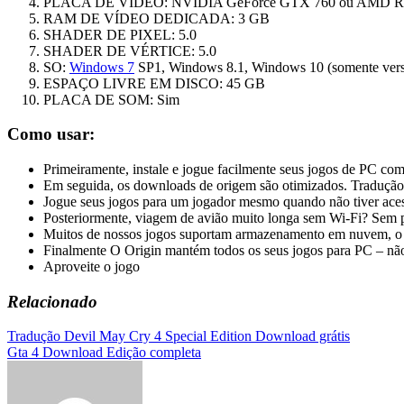
PLACA DE VÍDEO: NVIDIA GeForce GTX 760 ou AMD R9 2
RAM DE VÍDEO DEDICADA: 3 GB
SHADER DE PIXEL: 5.0
SHADER DE VÉRTICE: 5.0
SO:
Windows 7
SP1, Windows 8.1, Windows 10 (somente versõ
ESPAÇO LIVRE EM DISCO: 45 GB
PLACA DE SOM: Sim
Como usar:
Primeiramente, instale e jogue facilmente seus jogos de PC c
Em seguida, os downloads de origem são otimizados. Tradução: 
Jogue seus jogos para um jogador mesmo quando não tiver ace
Posteriormente, viagem de avião muito longa sem Wi-Fi? Sem 
Muitos de nossos jogos suportam armazenamento em nuvem, o q
Finalmente O Origin mantém todos os seus jogos para PC – nã
Aproveite o jogo
Relacionado
Navegação
Tradução Devil May Cry 4 Special Edition Download grátis
Gta 4 Download Edição completa
de
Post