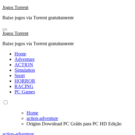
Skip
Jogos Torrent
to
Baixe jogos via Torrent gratuitamente
content
Jogos Torrent
Baixe jogos via Torrent gratuitamente
Home
Adventure
ACTION
Simulation
Sport
HORROR
RACING
PC Games
Home
action-adventure
Origins Download PC Grátis para PC HD Edição
action-adventure