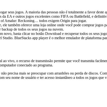
jogar seus jogos. A maioria das pessoas não é totalmente a favor deste a
s da EA e outros jogos excelentes como FIFA ou Battlefield, e definitiv
of Amalur: Reckoning… todos exigem Origin para jogar.
ne, ele também oferece uma loja online onde você pode comprar jogos 
r backup de todos os seus jogos na nuvem.
 novo, basta clicar no botão Download e recuperar todos os seus jogo
el Studio. BlueStacks app player é o melhor emulador de plataforma p
l ao vivo, o recurso de transmissão permite que você transmita facil
 computador conectado ao programa.
ão precisa mais se preocupar com arranhões ou perda de discos. Com o
n com seu nome de usuário e ter acesso instantâneo a todos os jogos qu