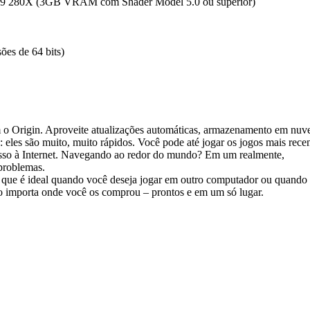
80X (3GB VRAM com Shader Model 5.0 ou superior)
es de 64 bits)
om o Origin. Aproveite atualizações automáticas, armazenamento em nuv
eles são muito, muito rápidos. Você pode até jogar os jogos mais recen
sso à Internet. Navegando ao redor do mundo? Em um realmente,
problemas.
ue é ideal quando você deseja jogar em outro computador ou quando há
o importa onde você os comprou – prontos e em um só lugar.