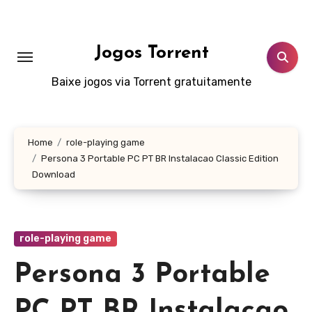
Skip
to
content
Jogos Torrent
Baixe jogos via Torrent gratuitamente
Home
role-playing game
Persona 3 Portable PC PT BR Instalacao Classic Edition
Download
role-playing game
Persona 3 Portable
PC PT BR Instalacao