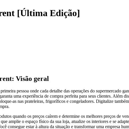
ent [Última Edição]
ent: Visão geral
rimeira pessoa onde cada detalhe das operações do supermercado ganha 
garanta uma experiência de compra perfeita para seus clientes. Além d
que-as nas prateleiras, frigoríficos e congeladores. Digitalize também 
ompra.
os quando os preços caírem e determine os melhores preços de venda p
ue amplie o espaço físico da sua loja, atualize os interiores e se ada
Você consegue estar à altura da situação e transformar uma empresa h