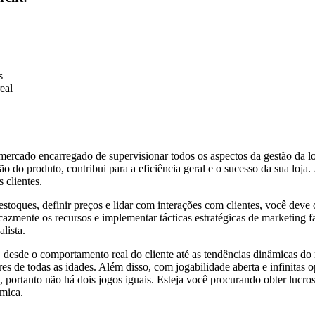
s
eal
ercado encarregado de supervisionar todos os aspectos da gestão da loj
ão do produto, contribui para a eficiência geral e o sucesso da sua loja
 clientes.
stoques, definir preços e lidar com interações com clientes, você deve
eficazmente os recursos e implementar tácticas estratégicas de marketing
lista.
jo, desde o comportamento real do cliente até as tendências dinâmicas d
res de todas as idades. Além disso, com jogabilidade aberta e infinitas
, portanto não há dois jogos iguais. Esteja você procurando obter lucro
âmica.