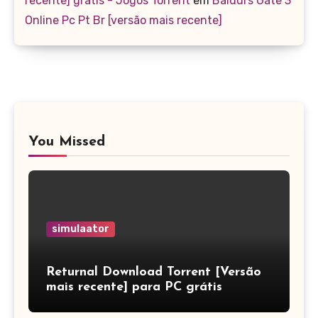
recente] grátis - Jogos Torrent
em
Baldurs Gate 3
Online Pc Pt Br [versão mais recente]
You Missed
simulaator
Returnal Download Torrent [Versão
mais recente] para PC grátis