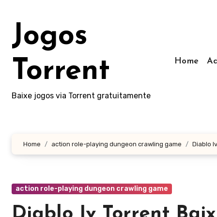
Skip
to
Jogos
content
Home
Ad
Torrent
Baixe jogos via Torrent gratuitamente
Home
action role-playing dungeon crawling game
Diablo I
action role-playing dungeon crawling game
Diablo Iv Torrent Bai