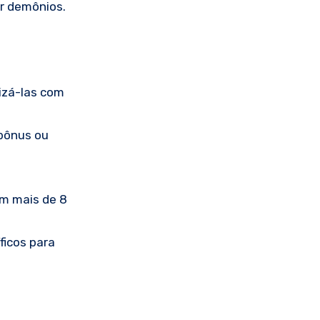
r demônios.
izá-las com
 bônus ou
om mais de 8
ficos para