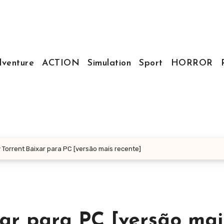
venture
ACTION
Simulation
Sport
HORROR
v Torrent Baixar para PC [versão mais recente]
xar para PC [versão mai