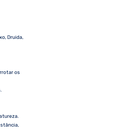
o, Druida,
rotar os
.
atureza.
stância,