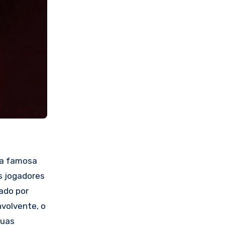
da famosa
os jogadores
tado por
volvente, o
suas