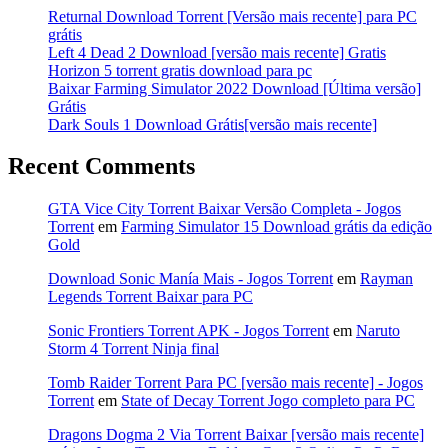
Returnal Download Torrent [Versão mais recente] para PC
grátis
Left 4 Dead 2 Download [versão mais recente] Gratis
Horizon 5 torrent gratis download para pc
Baixar Farming Simulator 2022 Download [Última versão]
Grátis
Dark Souls 1 Download Grátis[versão mais recente]
Recent Comments
GTA Vice City Torrent Baixar Versão Completa - Jogos
Torrent
em
Farming Simulator 15 Download grátis da edição
Gold
Download Sonic Manía Mais - Jogos Torrent
em
Rayman
Legends Torrent Baixar para PC
Sonic Frontiers Torrent APK - Jogos Torrent
em
Naruto
Storm 4 Torrent Ninja final
Tomb Raider Torrent Para PC [versão mais recente] - Jogos
Torrent
em
State of Decay Torrent Jogo completo para PC
Dragons Dogma 2 Via Torrent Baixar [versão mais recente]