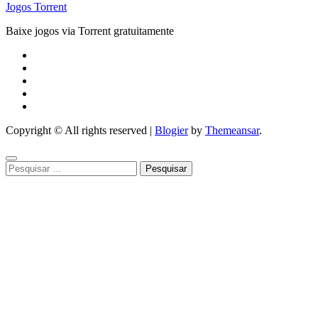
Jogos Torrent
Baixe jogos via Torrent gratuitamente
Copyright © All rights reserved
|
Blogier
by
Themeansar
.
Pesquisar
por: