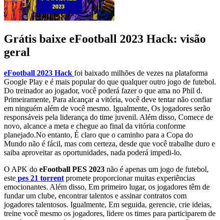
Grátis baixe eFootball 2023 Hack: visão
geral
eFootball 2023 Hack
foi baixado milhões de vezes na plataforma
Google Play e é mais popular do que qualquer outro jogo de futebol.
Do treinador ao jogador, você poderá fazer o que ama no Phil d.
Primeiramente, Para alcançar a vitória, você deve tentar não confiar
em ninguém além de você mesmo. Igualmente, Os jogadores serão
responsáveis ​​​​pela liderança do time juvenil. Além disso, Comece de
novo, alcance a meta e chegue ao final da vitória conforme
planejado.No entanto, É claro que o caminho para a Copa do
Mundo não é fácil, mas com certeza, desde que você trabalhe duro e
saiba aproveitar as oportunidades, nada poderá impedi-lo.
O APK do
eFootball PES 2023
não é apenas um jogo de futebol,
este
pes 21 torrent
promete proporcionar muitas experiências
emocionantes. Além disso, Em primeiro lugar, os jogadores têm de
fundar um clube, encontrar talentos e assinar contratos com
jogadores talentosos. Igualmente, Em seguida, gerencie, crie ideias,
treine você mesmo os jogadores, lidere os times para participarem de