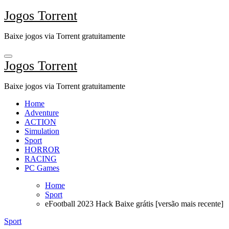
Skip
Jogos Torrent
to
content
Baixe jogos via Torrent gratuitamente
Jogos Torrent
Baixe jogos via Torrent gratuitamente
Home
Adventure
ACTION
Simulation
Sport
HORROR
RACING
PC Games
Home
Sport
eFootball 2023 Hack Baixe grátis [versão mais recente]
Sport