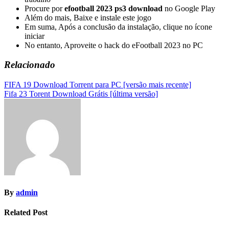
Procure por
efootball 2023 ps3 download
no Google Play
Além do mais, Baixe e instale este jogo
Em suma, Após a conclusão da instalação, clique no ícone
iniciar
No entanto, Aproveite o hack do eFootball 2023 no PC
Relacionado
Navegação
FIFA 19 Download Torrent para PC [versão mais recente]
Fifa 23 Torent Download Grátis [última versão]
de
Post
By
admin
Related Post